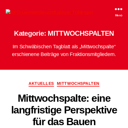
SPD-
Menü
Gemeinderatsfraktion
Tübingen
Kategorie:
MITTWOCHSPALTEN
Im Schwäbischen Tagblatt als „Mittwochspalte“
erschienene Beiträge von Fraktionsmitgliedern.
Kategorien
AKTUELLES
MITTWOCHSPALTEN
Mittwochspalte: eine
langfristige Perspektive
für das Bauen