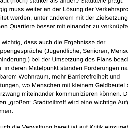
dt (noch) stärker als andere Stadtteile prägt.
gig muss weiter an der Lösung der Verkehrspr
itet werden, unter anderem mit der Zielsetzung
nen Quartiere besser mit einander zu verknüpfe
t wichtig, dass auch die Ergebnisse der
uppengespräche (Jugendliche, Senioren, Mens
hinderung,) bei der Umsetzung des Plans beac
; in deren Mittelpunkt standen Forderungen n
barem Wohnraum, mehr Barrierefreiheit und
htungen, wo Menschen mit kleinem Geldbeutel
rzwang miteinander kommunizieren können. 
en „großen“ Stadtteiltreff wird eine wichtige Au
men.
uch die Verwaltung bereit ist auf Kritik einzuge