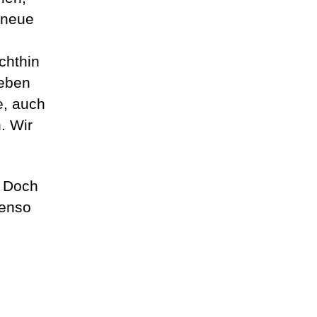
 neue
chthin
neben
e, auch
. Wir
. Doch
benso
!