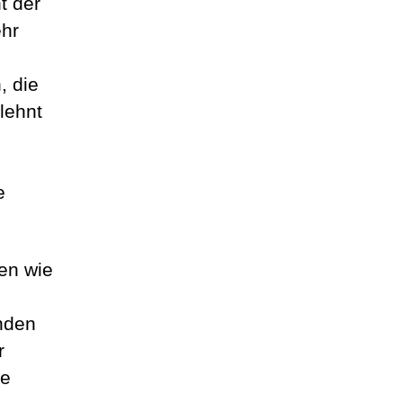
t der
ehr
, die
lehnt
e
en wie
nden
r
ie