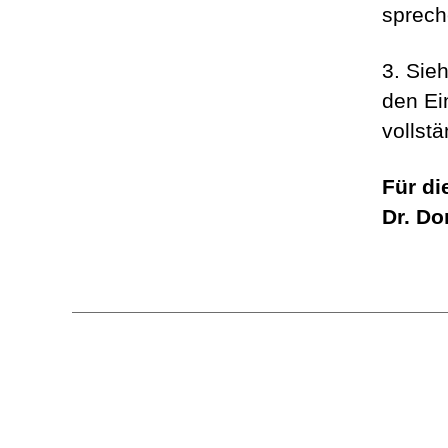
sprech
3. Sie
den Ei
vollst
Für di
Dr. Do