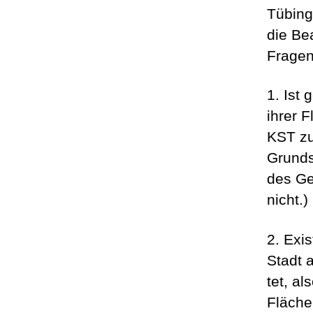
Tübinge
die Be
Fragen
1. Ist 
ihrer 
KST zu
Grunds
des Ge
nicht.)
2. Exi
Stadt 
tet, a
Fläche