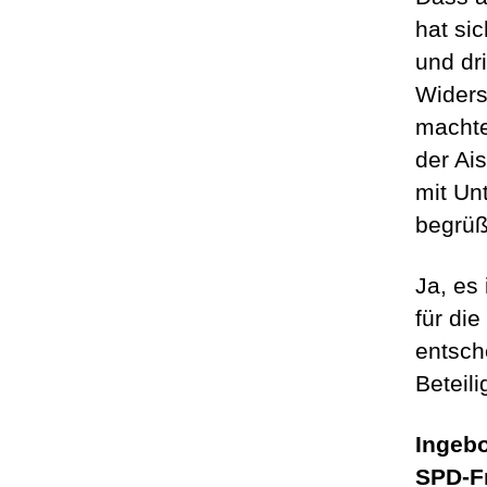
hat si
und dr
Widers
machte
der Ai
mit Un
begrüß
Ja, es
für di
entsch
Beteil
Ingeb
SPD-F