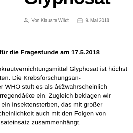
Von
Klaus te Wildt
9. Mai 2018
Beitragsautor
Beitragsdatum
für die Fragestunde am 17.5.2018
krautvernichtungsmittel Glyphosat ist höchst
tten. Die Krebsforschungsan-
der WHO stuft es als â€žwahrscheinlich
rregendâ€œ ein. Zugleich beklagen wir
t ein Insektensterben, das mit großer
heinlichkeit auch mit den Folgen von
sateinsatz zusammenhängt.