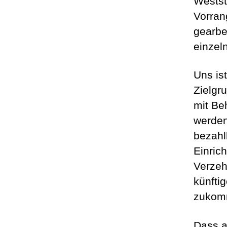
Weststa
Vorran
gearbe
einzel
Uns is
Zielgr
mit Be
werden
bezahl
Einric
Verzeh
künftig
zukom
Dass a