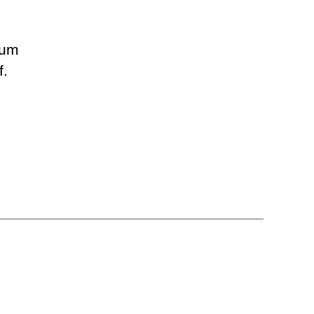
 um
f.