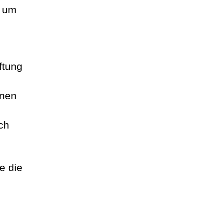
r um
ftung
inen
ch
e die