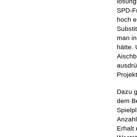
lösung
SPD-Fr
hoch e
Substi
man in
hätte.
Aischb
ausdrü
Projek
Dazu g
dem Be
Spielp
Anzahl
Erhalt 