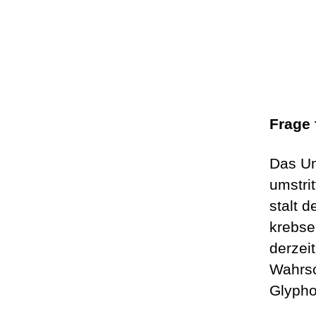
Frage 
Das Un
umstri
stalt 
krebse
derzei
Wahrsc
Glypho