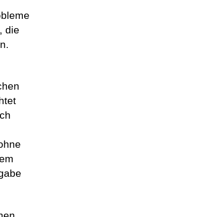
obleme
, die
n.
chen
htet
ach
 ohne
Dem
fgabe
hen,