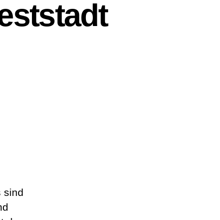
eststadt
e
 sind
nd