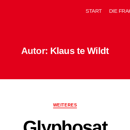
START
DIE FRA
Autor:
Klaus te Wildt
Kategorien
WEITERES
Glyphosat