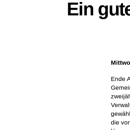
Ein gut
Mittwo
Ende A
Gemein
zweijäh
Verwal
gewähl
die vo