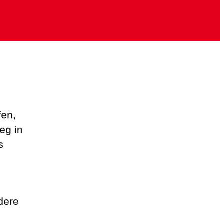
fen,
eg in
s
dere