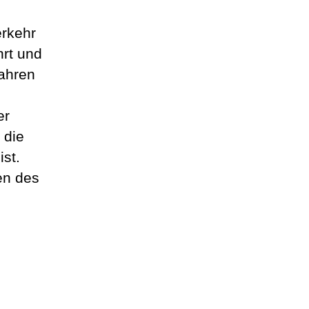
erkehr
hrt und
fahren
er
 die
st.
en des