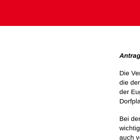
Antrag
Die Ve
die de
der Eu
Dorfpl
Bei de
wichti
auch v