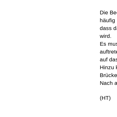
Die Be
häufig
dass d
wird.
Es mus
auftre
auf da
Hinzu 
Brücke
Nach a
(HT)