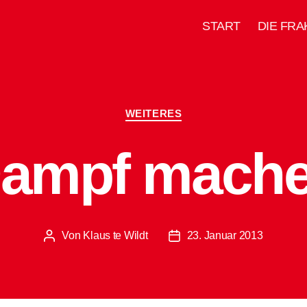
START
DIE FRA
Kategorien
WEITERES
ampf mach
Von
Klaus te Wildt
23. Januar 2013
Beitragsautor
Beitragsdatum