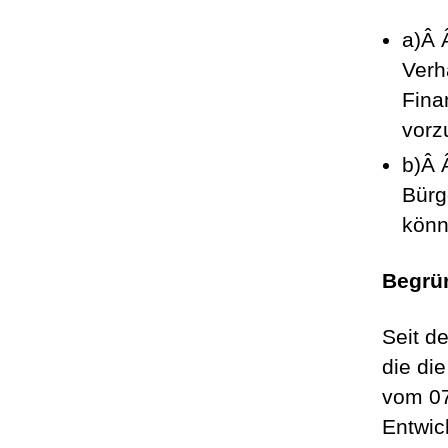
a)Â 
Verh
Fina
vorz
b)Â 
Bürg
könn
Begrü
Seit d
die di
vom 07
Entwic