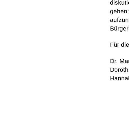
diskuti
gehen:
aufzun
Bürger
Für di
Dr. Mar
Doroth
Hannah