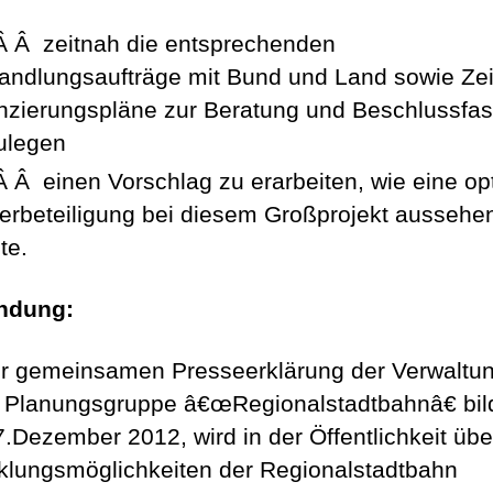
Â Â zeitnah die entsprechenden
andlungsaufträge mit Bund und Land sowie Zei
nzierungspläne zur Beratung und Beschlussfa
ulegen
Â Â einen Vorschlag zu erarbeiten, wie eine op
erbeteiligung bei diesem Großprojekt aussehe
te.
ndung:
er gemeinsamen Presseerklärung der Verwaltu
e Planungsgruppe â€œRegionalstadtbahnâ€ bil
.Dezember 2012, wird in der Öffentlichkeit übe
klungsmöglichkeiten der Regionalstadtbahn