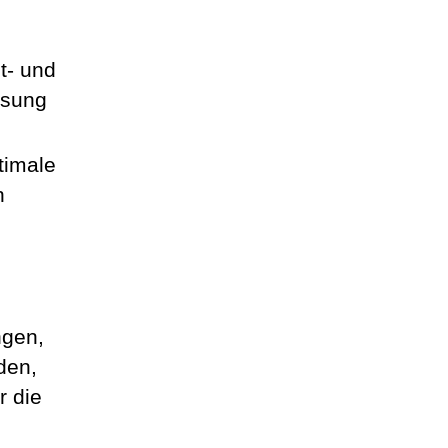
t- und
ssung
timale
n
ngen,
den,
r die