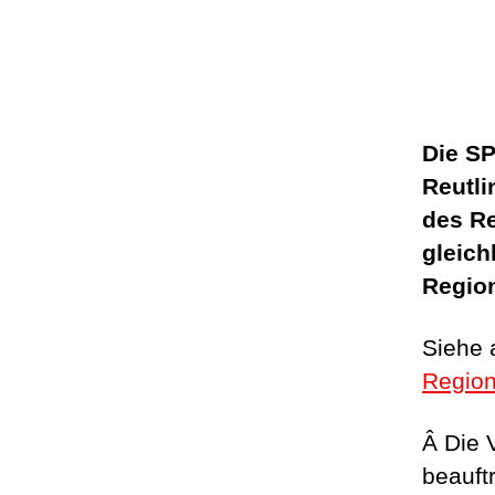
Die SP
Reutli
des R
gleich
Regio
Siehe
Region
Â Die 
beauft