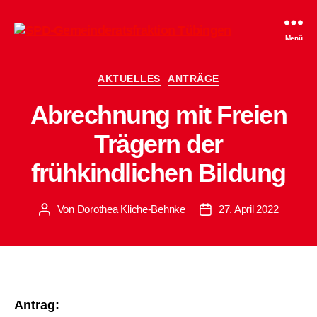
SPD-
Menü
Gemeinderatsfraktion
Tübingen
Kategorien
AKTUELLES
ANTRÄGE
Abrechnung mit Freien
Trägern der
frühkindlichen Bildung
Von
Dorothea Kliche-Behnke
27. April 2022
Beitragsautor
Beitragsdatum
Antrag: