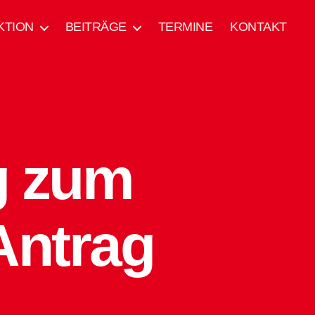
KTION
BEITRÄGE
TERMINE
KONTAKT
g zum
 Antrag