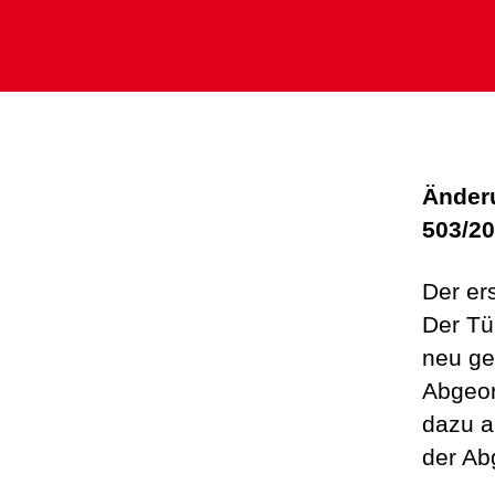
Änderu
503/20
Der ers
Der Tü
neu ge
Abgeor
dazu a
der Ab