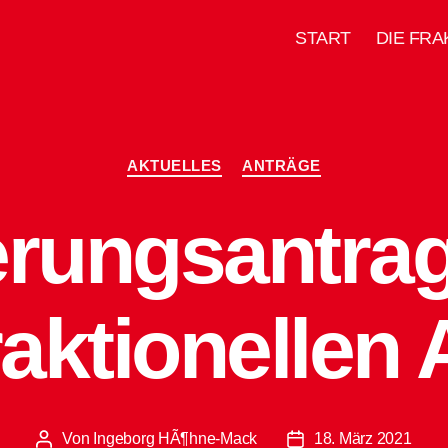
START
DIE FRA
Kategorien
AKTUELLES
ANTRÄGE
rungsantra
raktionellen
Von
Ingeborg HÃ¶hne-Mack
18. März 2021
Beitragsautor
Beitragsdatum