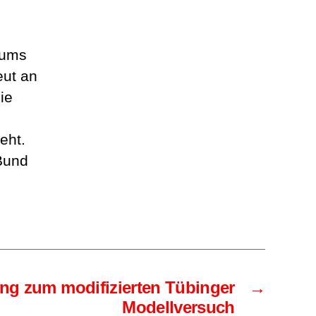
iums
eut an
ie
eht.
 Bund
ung zum modifizierten Tübinger
→
Modellversuch