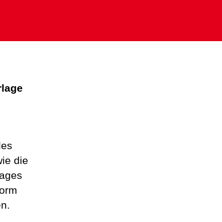
rlage
des
ie die
tages
form
n.