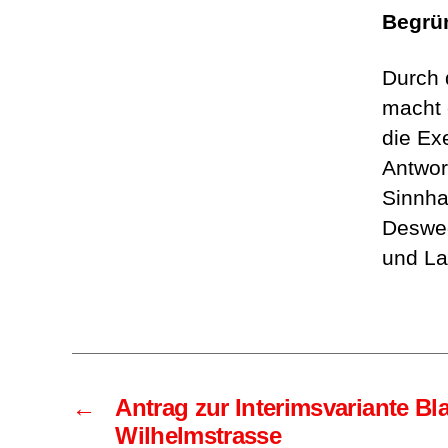
Begrü
Durch 
macht 
die Ex
Antwort
Sinnha
Desweg
und La
←
Antrag zur Interimsvariante Bl
Wilhelmstrasse