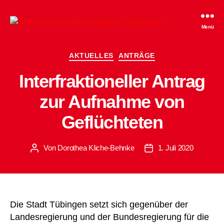
SPD-
Menü
Gemeinderatsfraktion
Tübingen
Kategorien
AKTUELLES
ANTRÄGE
Interfraktioneller Antrag
zur Aufnahme von
Geflüchteten
Von
Dorothea Kliche-Behnke
1. Juli 2020
Beitragsautor
Beitragsdatum
Die Stadt Tübingen setzt sich gegenüber der
Landesregierung und der Bundesregierung für die