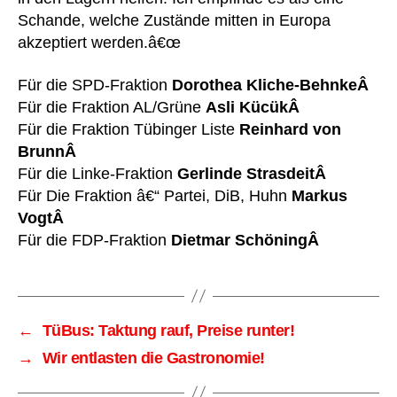
Schande, welche Zustände mitten in Europa
akzeptiert werden.â€œ
Für die SPD-Fraktion
Dorothea Kliche-BehnkeÂ
Für die Fraktion AL/Grüne
Asli KücükÂ
Für die Fraktion Tübinger Liste
Reinhard von
BrunnÂ
Für die Linke-Fraktion
Gerlinde StrasdeitÂ
Für Die Fraktion â€“ Partei, DiB, Huhn
Markus
VogtÂ
Für die FDP-Fraktion
Dietmar SchöningÂ
←
TüBus: Taktung rauf, Preise runter!
→
Wir entlasten die Gastronomie!