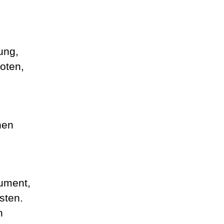
ung,
boten,
hen
rument,
sten.
n