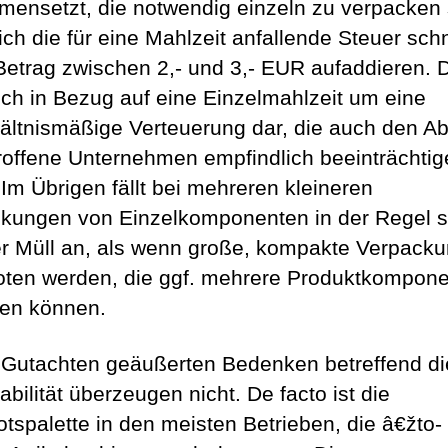
ensetzt, die notwendig einzeln zu verpacken 
ich die für eine Mahlzeit anfallende Steuer schn
Betrag zwischen 2,- und 3,- EUR aufaddieren. 
 sich in Bezug auf eine Einzelmahlzeit um eine
ältnismäßige Verteuerung dar, die auch den A
troffene Unternehmen empfindlich beeinträchti
 Im Übrigen fällt bei mehreren kleineren
kungen von Einzelkomponenten in der Regel 
r Müll an, als wenn große, kompakte Verpack
ten werden, die ggf. mehrere Produktkompon
ten können.
 Gutachten geäußerten Bedenken betreffend di
abilität überzeugen nicht. De facto ist die
tspalette in den meisten Betrieben, die â€žto-