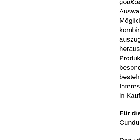
goâ€œ-
Auswah
Möglic
kombin
auszug
heraus
Produk
besond
bestehe
Intere
in Ka
Für di
Gundul