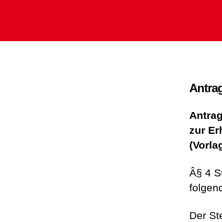
Antra
Antrag
zur Er
(Vorla
Â§ 4 S
folgen
Der St