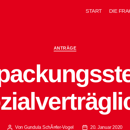
START
DIE FRA
Kategorien
ANTRÄGE
packungsst
zialverträgli
Von
Gundula SchÃ¤fer-Vogel
20. Januar 2020
Beitragsautor
Beitragsdatum