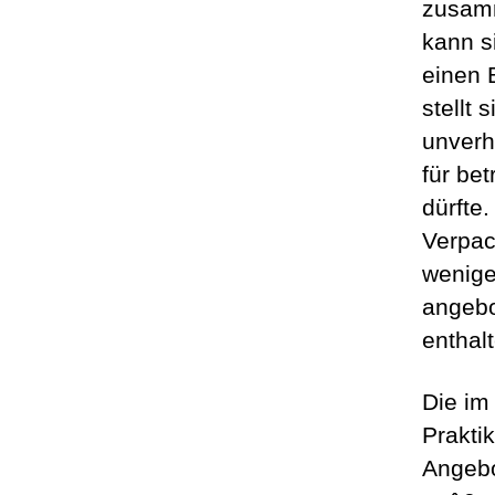
zusamm
kann s
einen 
stellt
unverh
für be
dürfte.
Verpac
wenige
angebo
enthal
Die im
Praktik
Angebo