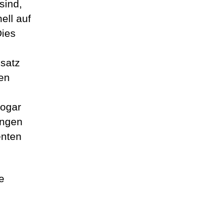
sind,
ell auf
Dies
bsatz
gen
sogar
ungen
enten
e