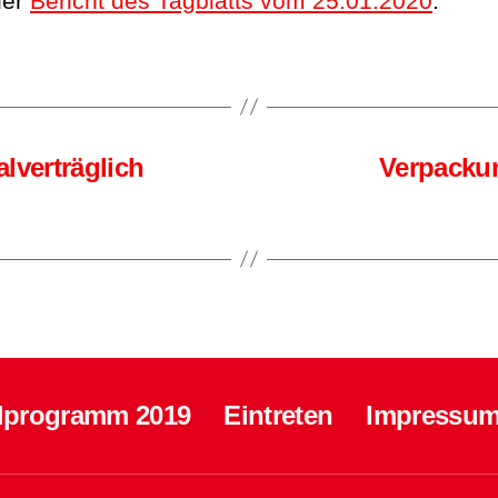
der
Bericht des Tagblatts vom 25.01.2020
.
lverträglich
Verpackun
lprogramm 2019
Eintreten
Impressum