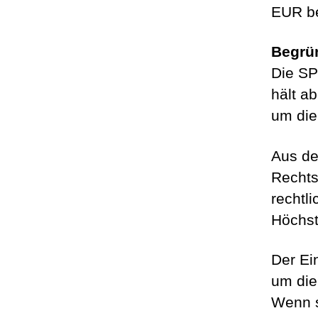
EUR b
Begrü
Die SP
hält a
um die
Aus de
Rechts
rechtl
Höchst
Der Ei
um die 
Wenn s