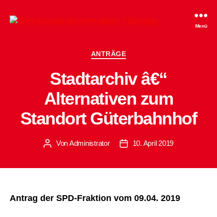
SPD-
Menü
Gemeinderatsfraktion
Tübingen
Kategorien
ANTRÄGE
Stadtarchiv â€“
Alternativen zum
Standort Güterbahnhof
Von
Administrator
10. April 2019
Beitragsautor
Beitragsdatum
Antrag der SPD-Fraktion vom 09.04. 2019