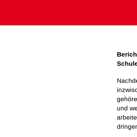
Berich
Schul
Nachde
inzwis
gehöre
und we
arbeit
dringe