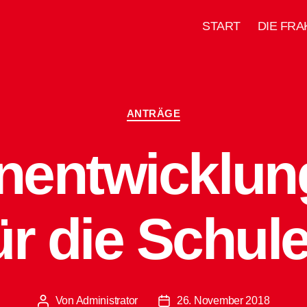
START
DIE FRA
Kategorien
ANTRÄGE
nentwicklun
ür die Schul
Von
Administrator
26. November 2018
Beitragsautor
Beitragsdatum