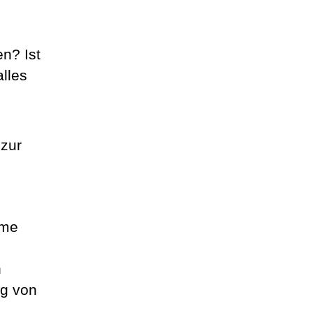
n? Ist
lles
 zur
eme
n
ng von