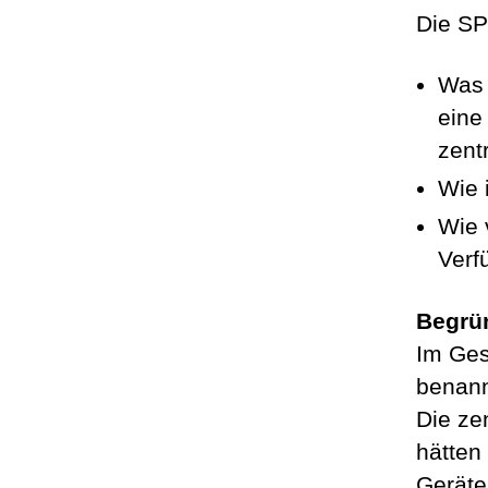
Die SP
Was 
eine
zent
Wie 
Wie 
Verf
Begrü
Im Ges
benann
Die ze
hätten
Geräte