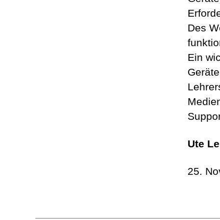
Erford
Des We
funkti
Ein wi
Geräte
Lehrer
Medien
Suppor
Ute Le
25. N