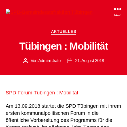
SPD-
Menü
Gemeinderatsfraktion
Tübingen
Kategorien
AKTUELLES
Tübingen : Mobilität
Von
Administrator
21. August 2018
Beitragsautor
Beitragsdatum
SPD Forum Tübingen : Mobilität
Am 13.09.2018 startet die SPD Tübingen mit ihrem
ersten kommunalpolitischen Forum in die
öffentliche Vorbereitung des Programms für die