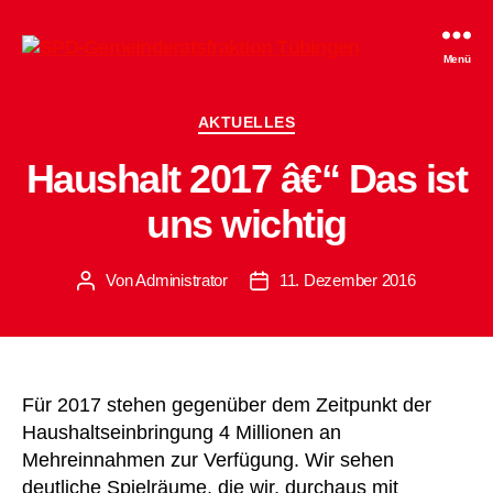
SPD-
Menü
Gemeinderatsfraktion
Tübingen
Kategorien
AKTUELLES
Haushalt 2017 â€“ Das ist
uns wichtig
Von
Administrator
11. Dezember 2016
Beitragsautor
Beitragsdatum
Für 2017 stehen gegenüber dem Zeitpunkt der
Haushaltseinbringung 4 Millionen an
Mehreinnahmen zur Verfügung. Wir sehen
deutliche Spielräume, die wir, durchaus mit