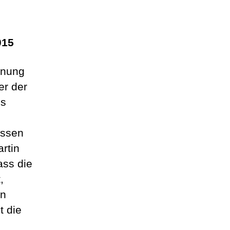
015
hnung
er der
ns
üssen
rtin
ass die
,
en
t die