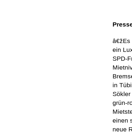
Presse
â€žEs 
ein Lu
SPD-Fr
Mietni
Bremse
in Tüb
Sökler
grün-r
Mietst
einen 
neue R