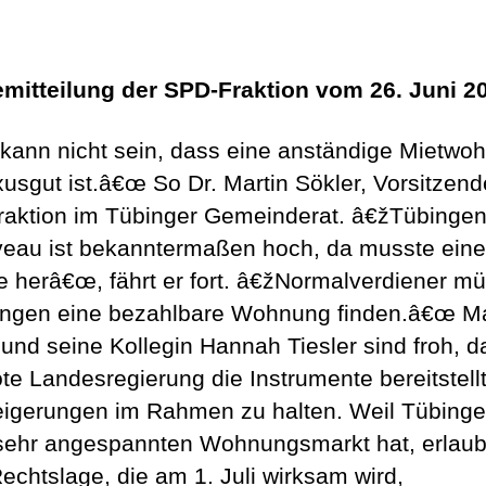
mitteilung der SPD-Fraktion vom 26. Juni 2
kann nicht sein, dass eine anständige Mietwo
xusgut ist.â€œ So Dr. Martin Sökler, Vorsitzend
aktion im Tübinger Gemeinderat. â€žTübinge
veau ist bekanntermaßen hoch, da musste eine
 herâ€œ, fährt er fort. â€žNormalverdiener m
ingen eine bezahlbare Wohnung finden.â€œ Ma
 und seine Kollegin Hannah Tiesler sind froh, d
ote Landesregierung die Instrumente bereitstellt
eigerungen im Rahmen zu halten. Weil Tübing
sehr angespannten Wohnungsmarkt hat, erlaub
echtslage, die am 1. Juli wirksam wird,