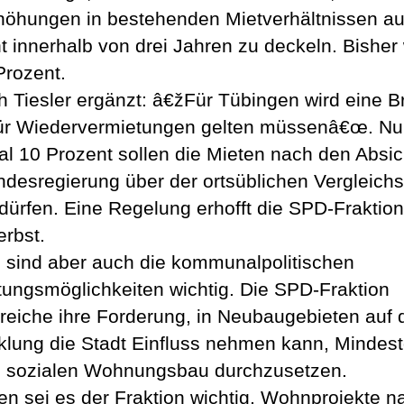
höhungen in bestehenden Mietverhältnissen au
t innerhalb von drei Jahren zu deckeln. Bisher
Prozent.
 Tiesler ergänzt: â€žFür Tübingen wird eine 
ür Wiedervermietungen gelten müssenâ€œ. Nu
l 10 Prozent sollen die Mieten nach den Absi
ndesregierung über der ortsüblichen Vergleich
 dürfen. Eine Regelung erhofft die SPD-Fraktion
rbst.
 sind aber auch die kommunalpolitischen
tungsmöglichkeiten wichtig. Die SPD-Fraktion
treiche ihre Forderung, in Neubaugebieten auf 
klung die Stadt Einfluss nehmen kann, Mindes
n sozialen Wohnungsbau durchzusetzen.
n sei es der Fraktion wichtig, Wohnprojekte n