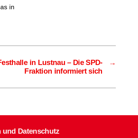
as in
Festhalle in Lustnau – Die SPD-
→
Fraktion informiert sich
 und Datenschutz