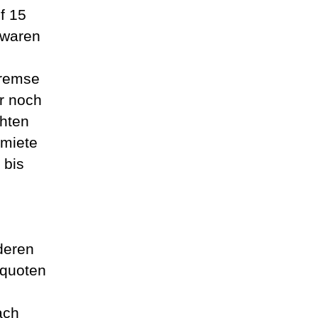
f 15
 waren
Bremse
r noch
chten
smiete
 bis
deren
tquoten
ach