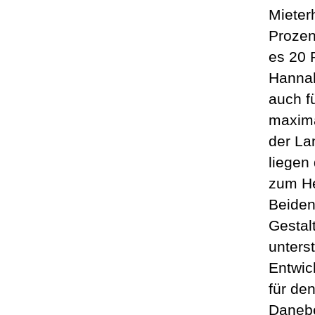
Mieter
Prozen
es 20 
Hannah
auch f
maxima
der La
liegen
zum He
Beiden
Gestal
unters
Entwic
für de
Danebe