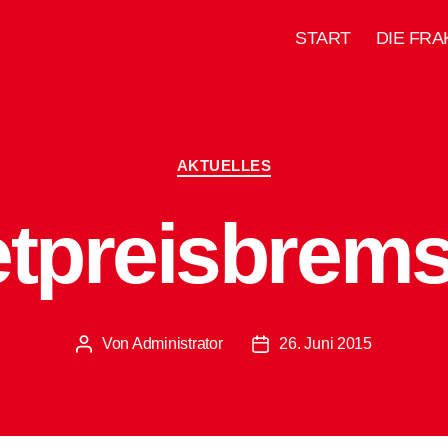
START
DIE FRA
Kategorien
AKTUELLES
etpreisbremse
Von
Administrator
26. Juni 2015
Beitragsautor
Beitragsdatum