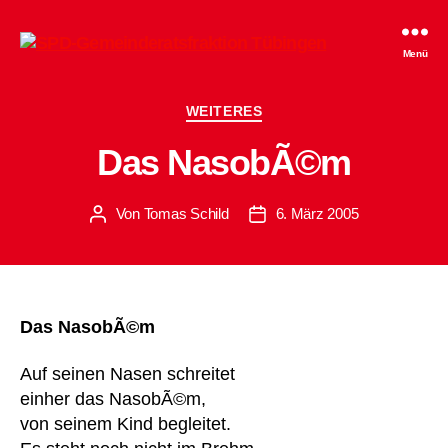
SPD-
Menü
Gemeinderatsfraktion
Tübingen
Kategorien
WEITERES
Das NasobÃ©m
Von
Tomas Schild
6. März 2005
Beitragsautor
Beitragsdatum
Das NasobÃ©m
Auf seinen Nasen schreitet
einher das NasobÃ©m,
von seinem Kind begleitet.