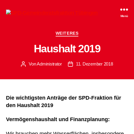
SPD-
Menü
Gemeinderatsfraktion
Tübingen
Kategorien
WEITERES
Haushalt 2019
Von
Administrator
11. Dezember 2018
Beitragsautor
Beitragsdatum
Die wichtigsten Anträge der SPD-Fraktion für
den Haushalt 2019
Vermögenshaushalt und Finanzplanung:
Wir brauchen mehr Wasserflächen, insbesondere