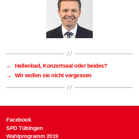
←
Hallenbad, Konzertsaal oder beides?
→
Wir wollen sie nicht vergessen
Facebook
SPD Tübingen
Wahlprogramm 2019