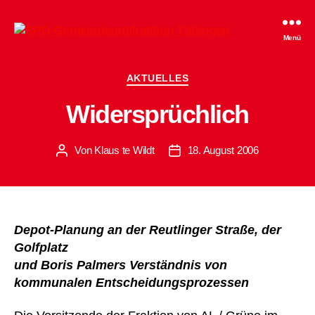
SPD-
Menü
Gemeinderatsfraktion
Tübingen
Kategorien
AKTUELLES
Widersprüchlich
Von
Klaus te Wildt
18. August 2006
Beitragsautor
Beitragsdatum
Depot-Planung an der Reutlinger Straße, der
Golfplatz
und Boris Palmers Verständnis von
kommunalen Entscheidungsprozessen