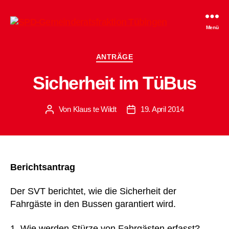
SPD-
Menü
Gemeinderatsfraktion
Tübingen
Kategorien
ANTRÄGE
Sicherheit im TüBus
Von
Klaus te Wildt
19. April 2014
Beitragsautor
Beitragsdatum
Berichtsantrag
Der SVT berichtet, wie die Sicherheit der
Fahrgäste in den Bussen garantiert wird.
1. Wie werden Stürze von Fahrgästen erfasst?