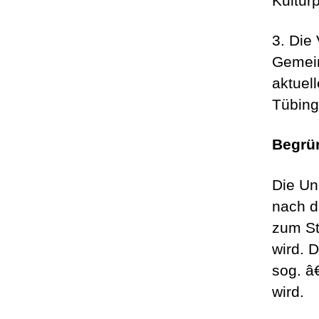
Kultur
3. Die 
Gemein
aktuel
Tübing
Begrü
Die Un
nach d
zum St
wird. D
sog. â
wird.