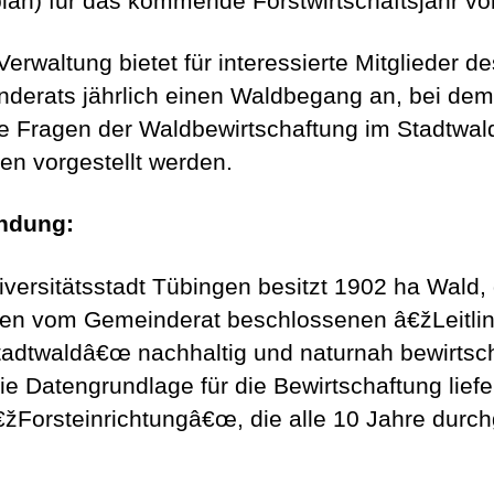
plan) für das kommende Forstwirtschaftsjahr vor
Verwaltung bietet für interessierte Mitglieder de
derats jährlich einen Waldbegang an, bei dem
le Fragen der Waldbewirtschaftung im Stadtwal
en vorgestellt werden.
ndung:
iversitätsstadt Tübingen besitzt 1902 ha Wald,
en vom Gemeinderat beschlossenen â€žLeitlin
adtwaldâ€œ nachhaltig und naturnah bewirtsch
ie Datengrundlage für die Bewirtschaftung liefe
€žForsteinrichtungâ€œ, die alle 10 Jahre durch