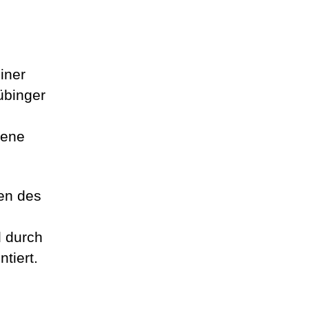
iner
übinger
dene
ien des
d durch
tiert.