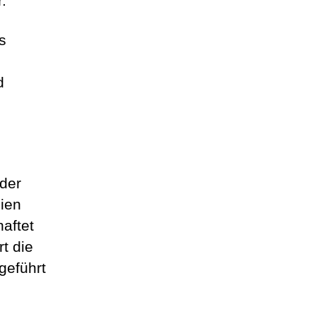
.
s
d
 der
ien
aftet
rt die
geführt