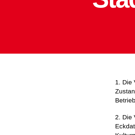
1. Die
Zustan
Betrie
2. Die
Eckdat