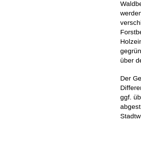
Waldbe
werden
versch
Forstb
Holzei
gegrün
über d
Der Ge
Differ
ggf. ü
abgest
Stadtw