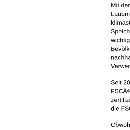
Mit de
Laubmi
klimas
Speich
wichti
Bevölk
nachha
Verwe
Seit 2
FSCÂ® 
zertif
die FSC
Obwohl