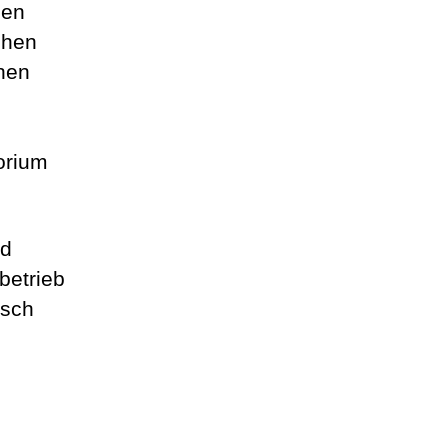
gen
chen
hen
orium
nd
betrieb
isch