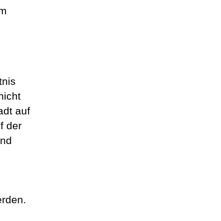
rm
tnis
nicht
adt auf
f der
und
erden.