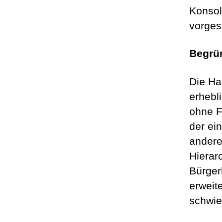
Konsol
vorgest
Begrü
Die Ha
erhebl
ohne F
der ei
andere
Hierar
Bürger
erweit
schwie