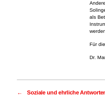
Andere
Soling
als Be
Instru
werden
Für di
Dr. Mar
←
Soziale und ehrliche Antworten