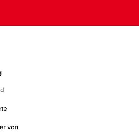
g
rd
rte
er von