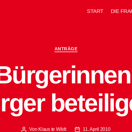
START
DIE FRA
Kategorien
ANTRÄGE
 Bürgerinnen
rger beteilig
Von
Klaus te Wildt
11. April 2010
Beitragsautor
Beitragsdatum