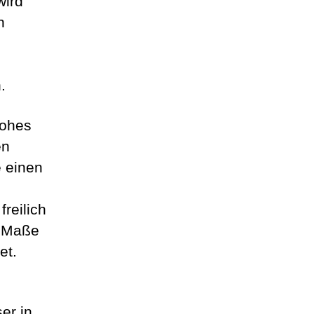
wird
n
.
hohes
en
 einen
reilich
m Maße
et.
er in