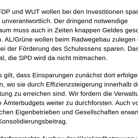
DP und WUT wollen bei den Investitionen spa
t unverantwortlich. Der dringend notwendige
aum muss auch in Zeiten knappen Geldes ges
. AL/Grüne wollen beim Radwegebau zulegen
bei der Förderung des Schulessens sparen. Das
al, die SPD wird da nicht mitmachen.
s gilt, dass Einsparungen zunächst dort erfolg
, wo sie durch Effizienzsteigerung innerhalb d
tung zu erreichen sind. Wir fordern die Verwalt
ie Ämterbudgets weiter zu durchforsten. Auch v
schen Eigenbetrieben und Gesellschaften erwar
Konsolidierungsbeitrag.