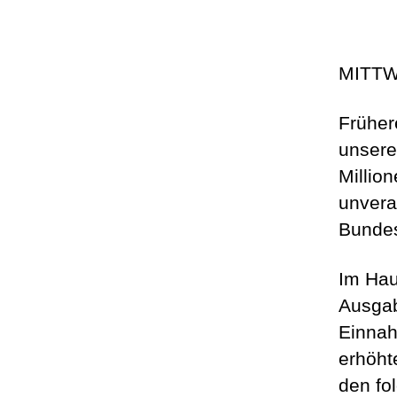
MITTW
Früher
unsere
Millio
unvera
Bundes
Im Hau
Ausgab
Einnah
erhöht
den fo