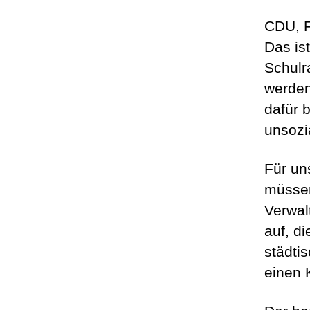
CDU, F
Das is
Schulr
werden
dafür 
unsozi
Für un
müssen
Verwal
auf, d
städti
einen 