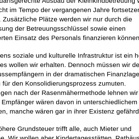
darfsgerechte Ausbau der Kleinkindbetreuung 
icht im Tempo der vergangenen Jahre fortsetze
. Zusätzliche Plätze werden wir nur durch die
ung der Betreuungsschlüssel sowie einen
erten Einsatz des Personals finanzieren können
ns soziale und kulturelle Infrastruktur ist ein 
ies wollen wir erhalten. Dennoch müssen wir d
ssempfängern in der dramatischen Finanzlage
g für den Konsolidierungsprozess zumuten.
gen nach der Rasenmähermethode lehnen wir f
e Empfänger wären davon in unterschiedliche
fen, manche wären gar in ihrer Existenz gefährd
here Grundsteuer trifft alle, auch Mieter und
be. Wir wollen aber Kindertagesstätten, Rathäus