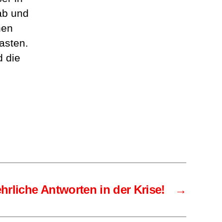
ab und
hen
asten.
 die
hrliche Antworten in der Krise!
→