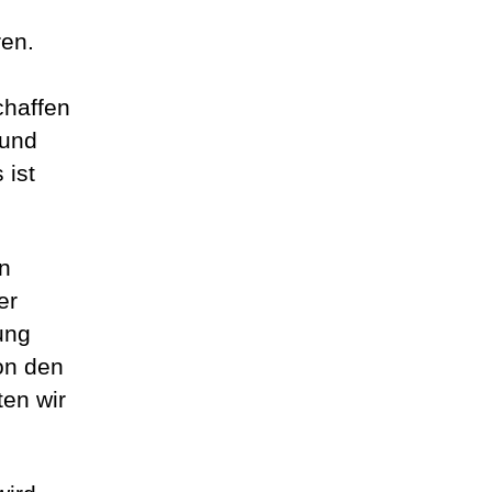
ren.
chaffen
 und
 ist
en
er
ung
on den
ten wir