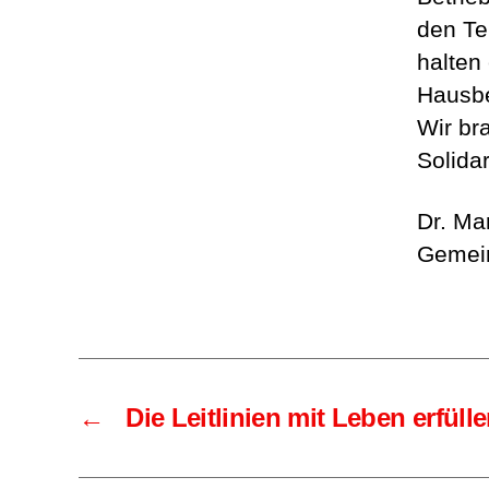
den Te
halten 
Hausbe
Wir br
Solidari
Dr. Ma
Gemein
←
Die Leitlinien mit Leben erfüll