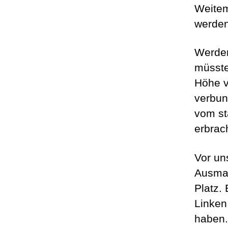
Weitem
werden
Werden
müsste
Höhe v
verbun
vom st
erbrac
Vor un
Ausmaß
Platz.
Linken
haben.