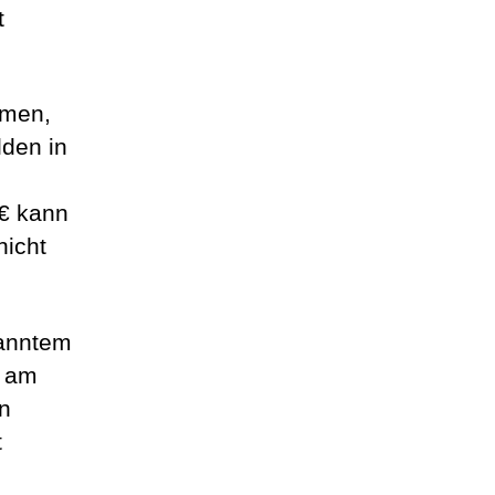
t
mmen,
lden in
 € kann
nicht
kanntem
l am
en
t