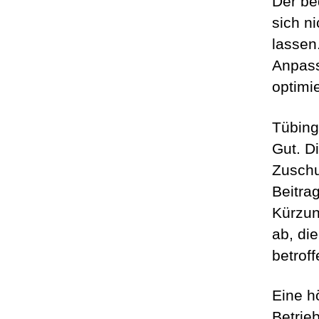
Der be
sich n
lassen
Anpass
optimi
Tübinge
Gut. D
Zuschu
Beitra
Kürzun
ab, di
betrof
Eine hö
Betrie