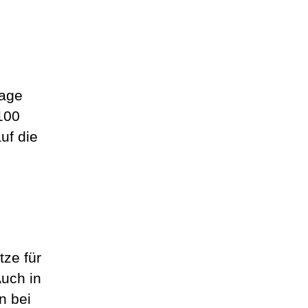
lage
100
uf die
n
tze für
uch in
n bei