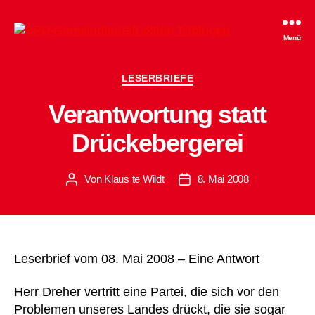
SPD-
Menü
Gemeinderatsfraktion
Tübingen
Kategorien
LESERBRIEFE
Verantwortung statt
Drückebergerei
Von
Klaus te Wildt
8. Mai 2008
Beitragsautor
Beitragsdatum
Leserbrief vom 08. Mai 2008 – Eine Antwort
Herr Dreher vertritt eine Partei, die sich vor den
Problemen unseres Landes drückt, die sie sogar