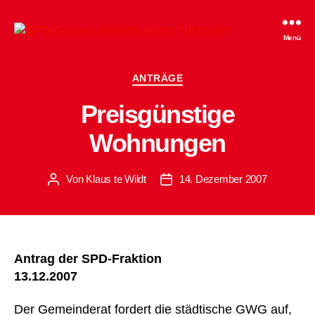
SPD-
Menü
Gemeinderatsfraktion
Tübingen
Kategorien
ANTRÄGE
Preisgünstige
Wohnungen
Von
Klaus te Wildt
14. Dezember 2007
Beitragsautor
Beitragsdatum
Antrag der SPD-Fraktion
13.12.2007
Der Gemeinderat fordert die städtische GWG auf,