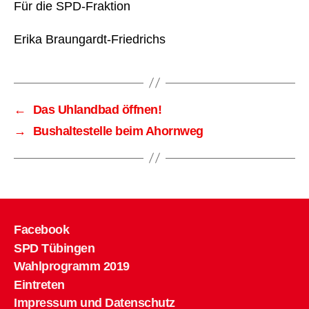
Für die SPD-Fraktion
Erika Braungardt-Friedrichs
←
Das Uhlandbad öffnen!
→
Bushaltestelle beim Ahornweg
Facebook
SPD Tübingen
Wahlprogramm 2019
Eintreten
Impressum und Datenschutz