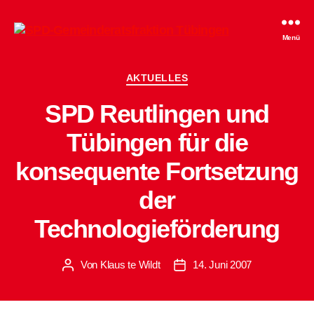
SPD-
Menü
Gemeinderatsfraktion
Tübingen
Kategorien
AKTUELLES
SPD Reutlingen und
Tübingen für die
konsequente Fortsetzung
der
Technologieförderung
Von
Klaus te Wildt
14. Juni 2007
Beitragsautor
Beitragsdatum