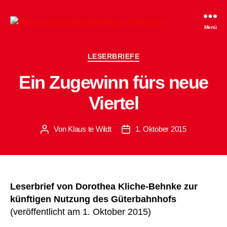
SPD-
Menü
Gemeinderatsfraktion
Tübingen
Kategorien
LESERBRIEFE
Ein Zugewinn fürs neue
Viertel
Von
Klaus te Wildt
1. Oktober 2015
Beitragsautor
Beitragsdatum
Leserbrief von Dorothea Kliche-Behnke zur
künftigen Nutzung des Güterbahnhofs
(veröffentlicht am 1. Oktober 2015)