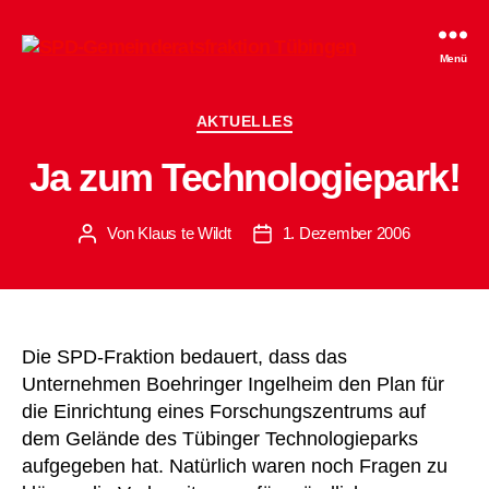
SPD-
Menü
Gemeinderatsfraktion
Tübingen
Kategorien
AKTUELLES
Ja zum Technologiepark!
Von
Klaus te Wildt
1. Dezember 2006
Beitragsautor
Beitragsdatum
Die SPD-Fraktion bedauert, dass das
Unternehmen Boehringer Ingelheim den Plan für
die Einrichtung eines Forschungszentrums auf
dem Gelände des Tübinger Technologieparks
aufgegeben hat. Natürlich waren noch Fragen zu