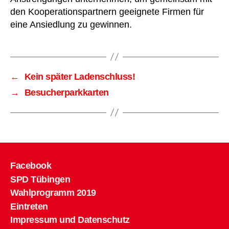
den Kooperationspartnern geeignete Firmen für
eine Ansiedlung zu gewinnen.
←
Kein später Ladenschluss!
→
Besucherparkkarten
Facebook
SPD Tübingen
Wahlprogramm 2019
Eintreten
Impressum und Datenschutz