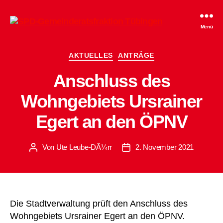
SPD-
Menü
Gemeinderatsfraktion
Tübingen
Kategorien
AKTUELLES
ANTRÄGE
Anschluss des
Wohngebiets Ursrainer
Egert an den ÖPNV
Von
Ute Leube-DÃ¼rr
2. November 2021
Beitragsautor
Beitragsdatum
Die Stadtverwaltung prüft den Anschluss des
Wohngebiets Ursrainer Egert an den ÖPNV.