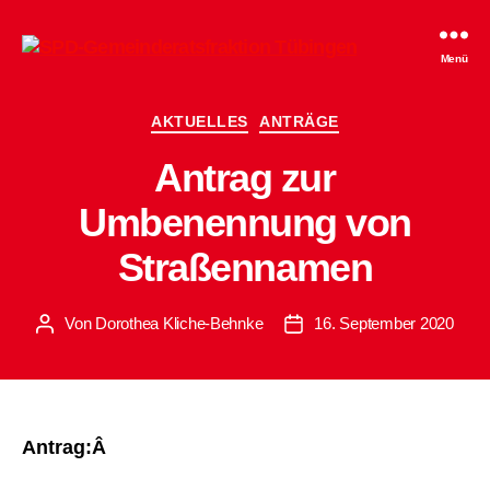
SPD-
Menü
Gemeinderatsfraktion
Tübingen
Kategorien
AKTUELLES
ANTRÄGE
Antrag zur
Umbenennung von
Straßennamen
Von
Dorothea Kliche-Behnke
16. September 2020
Beitragsautor
Beitragsdatum
Antrag:Â