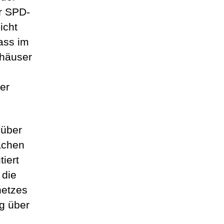
er SPD-
icht
ass im
khäuser
er
 über
achen
iert
 die
netzes
g über