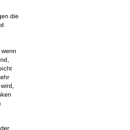
gen die
nd
h wenn
ind,
eicht
ehr
wird,
enken
n
oder