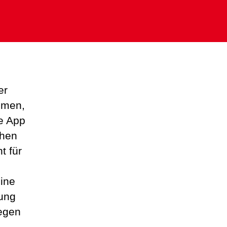
er
hmen,
ie App
ohen
t für
ine
jung
gegen