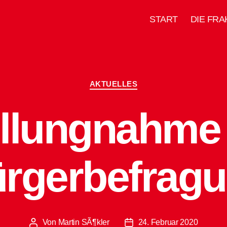
START
DIE FRA
Kategorien
AKTUELLES
ellungnahme 
rgerbefrag
Von
Martin SÃ¶kler
24. Februar 2020
Beitragsautor
Beitragsdatum