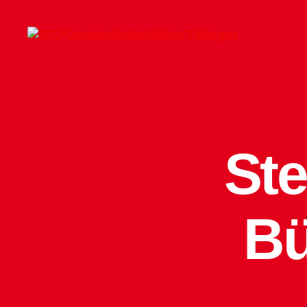
SPD-
Gemeinderatsfraktion
Tübingen
St
Bü