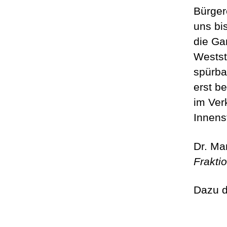
Bürger
uns bi
die Ga
Westst
spürba
erst b
im Ver
Innens
Dr. Mar
Frakti
Dazu 