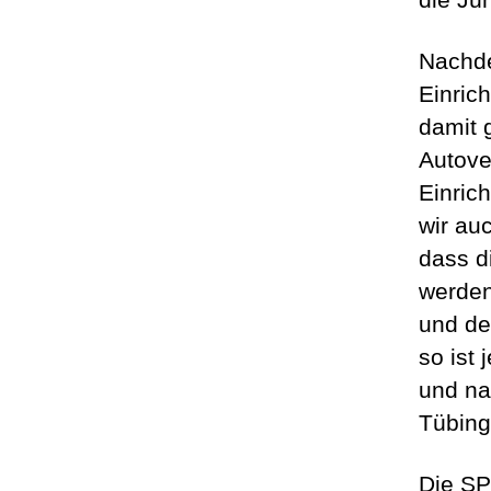
Nachde
Einric
damit 
Autove
Einric
wir au
dass d
werden
und de
so ist
und na
Tübing
Die SP