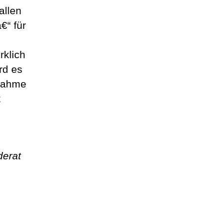
allen
€“ für
rklich
rd es
ßnahme
t
derat