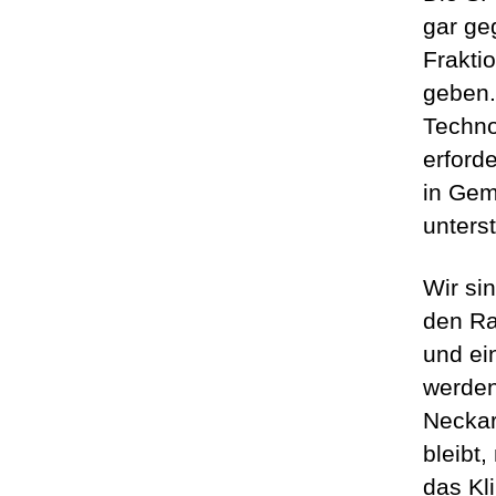
gar ge
Frakti
geben.
Techno
erford
in Gem
unterst
Wir sin
den Ra
und ei
werden
Neckar
bleibt
das Kl