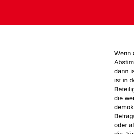
Wenn a
Abstim
dann is
ist in
Beteil
die wei
demokr
Befragu
oder al
die Jü