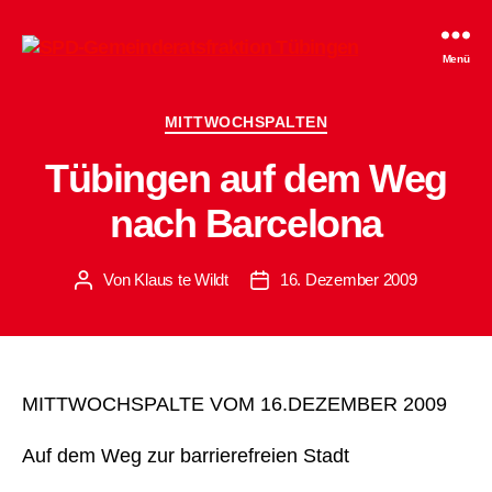
SPD-
Menü
Gemeinderatsfraktion
Tübingen
Kategorien
MITTWOCHSPALTEN
Tübingen auf dem Weg
nach Barcelona
Von
Klaus te Wildt
16. Dezember 2009
Beitragsautor
Beitragsdatum
MITTWOCHSPALTE VOM 16.DEZEMBER 2009
Auf dem Weg zur barrierefreien Stadt