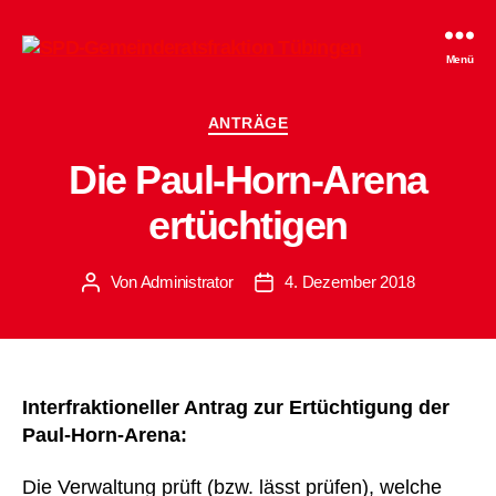
SPD-
Menü
Gemeinderatsfraktion
Tübingen
Kategorien
ANTRÄGE
Die Paul-Horn-Arena
ertüchtigen
Von
Administrator
4. Dezember 2018
Beitragsautor
Beitragsdatum
Interfraktioneller Antrag zur Ertüchtigung der
Paul-Horn-Arena:
Die Verwaltung prüft (bzw. lässt prüfen), welche