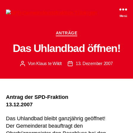
SPD-
Menü
Gemeinderatsfraktion
Tübingen
Kategorien
ANTRÄGE
Das Uhlandbad öffnen!
Von
Klaus te Wildt
13. Dezember 2007
Beitragsautor
Beitragsdatum
Antrag der SPD-Fraktion
13.12.2007
Das Uhlandbad bleibt ganzjährig geöffnet!
Der Gemeinderat beauftragt den