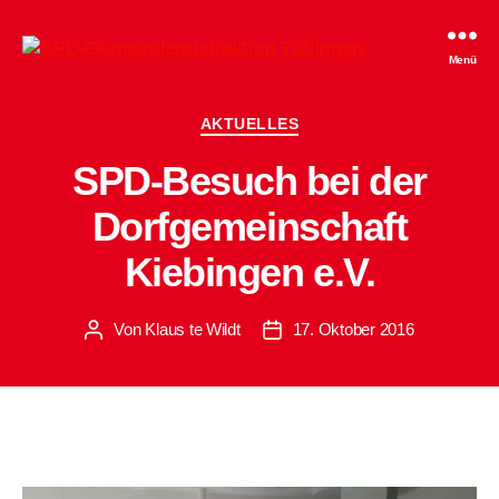
SPD-
Menü
Gemeinderatsfraktion
Tübingen
Kategorien
AKTUELLES
SPD-Besuch bei der
Dorfgemeinschaft
Kiebingen e.V.
Von
Klaus te Wildt
17. Oktober 2016
Beitragsautor
Beitragsdatum