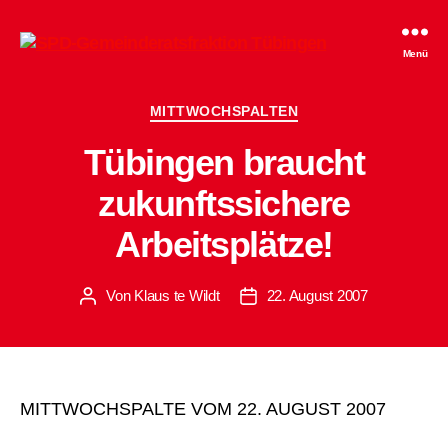
SPD-
Menü
Gemeinderatsfraktion
Tübingen
Kategorien
MITTWOCHSPALTEN
Tübingen braucht
zukunftssichere
Arbeitsplätze!
Von
Klaus te Wildt
22. August 2007
Beitragsautor
Beitragsdatum
MITTWOCHSPALTE VOM 22. AUGUST 2007