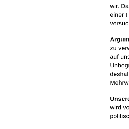
wir. D
einer 
versuc
Argum
zu ver
auf un
Unbegr
deshal
Mehrwe
Unsere
wird v
politi