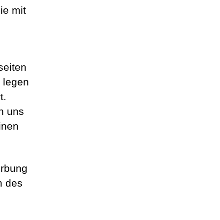
ie mit
seiten
 legen
t.
n uns
inen
erbung
n des