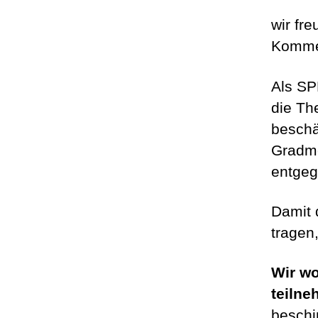
wir fr
Komme
Als SP
die Th
beschä
Gradme
entgeg
Damit 
tragen
Wir wo
teilne
beschi