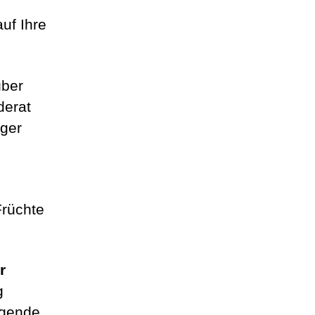
uf Ihre
über
derat
iger
Früchte
r
g
igende