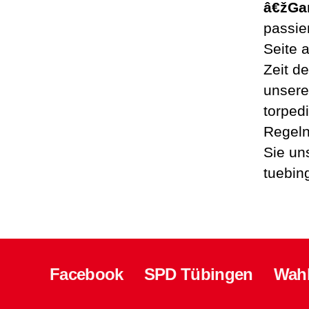
â€žGa
passie
Seite 
Zeit d
unsere
torped
Regeln
Sie un
tuebin
Facebook
SPD Tübingen
Wah