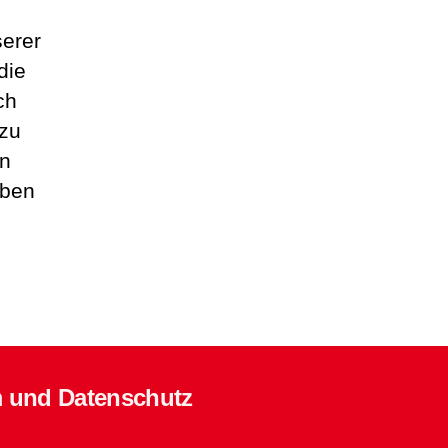
serer
die
ch
 zu
en
iben
 und Datenschutz