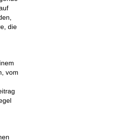
auf
den,
e, die
einem
n, vom
itrag
egel
hen