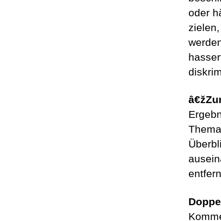
oder h
zielen
werden
hasserf
diskri
â€žZur
Ergebn
Thema 
Überbl
ausein
entfern
Doppel
Kommen